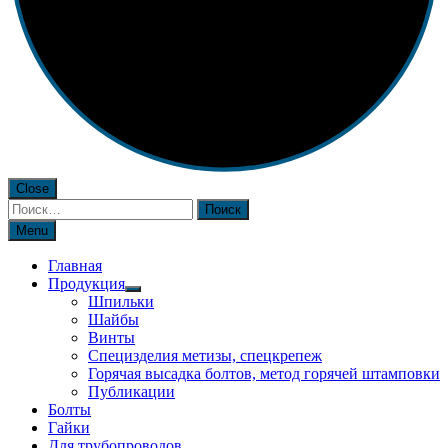
Close
Найти:
Menu
Главная
Продукция
Шпильки
Шайбы
Винты
Специзделия метизы, cпецкрепеж
Горячая высадка болтов, метод горячей штамповки
Публикации
Болты
Гайки
Для трубопроводов