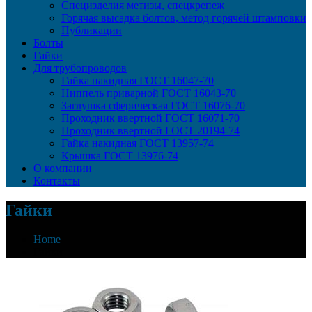
Специзделия метизы, cпецкрепеж
Горячая высадка болтов, метод горячей штамповки
Публикации
Болты
Гайки
Для трубопроводов
Гайка накидная ГОСТ 16047-70
Ниппель приварной ГОСТ 16043-70
Заглушка сферическая ГОСТ 16076-70
Проходник ввертной ГОСТ 16071-70
Проходник ввертной ГОСТ 20194-74
Гайка накидная ГОСТ 13957-74
Крышка ГОСТ 13976-74
О компании
Контакты
Гайки
Home
Гайки