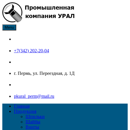
Skip
to
content
Menu
ПК Урал производитель нержавеющего крепежа: болт, гайка,
Промышленная компания
шайба, шпилька, винт
Урал
+7(342) 202-20-04
г. Пермь, ул. Переездная, д. 1Д
pkural_perm@mail.ru
Главная
Продукция
Шпильки
Шайбы
Винты