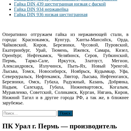
Гайка DIN 439 шестигранная низкая с фаской
Гайка DIN 934 нержавейка
Гайка DIN 936 низкая шестигранная
Оперативно отгружаем гайка из нержавеющей стали, в
города: Краснокамск, Кунгур, Ханты-Мансийск, Орда,
Чайковский, Киров, Березники, Чусовой, Пуровский,
Екатеринбург, Урай, Тюмень, Ижевск, Самара, Кизел,
Оренбург, Нефтекамск, Челябинск, Серов, Губкинский,
Пермь, Тарко-Сале, Иркутск, Златоуст, Мегион,
Александровск, Излучинск, Пыть-Ях, Новый Уренгой,
Лысьва, Томск, Новосибирск, Ноябрьск, Кудымкар, Уфа,
Североуральск, Нефтекамск, Лянтор, Лысьва, Нефтеюганск,
Березники, Омск, Губаха, Радужный, Казань, Добрянка,
Надым, Салехард, Губаха, Нижневартовск, Когалым,
Муравленко, Советский, Соликамск, Курган, Нягань, Киров,
Нижний Тагил и в другие города РФ, а так же, в ближнее
зарубежье.
Найти:
ПК Урал г. Пермь — производитель