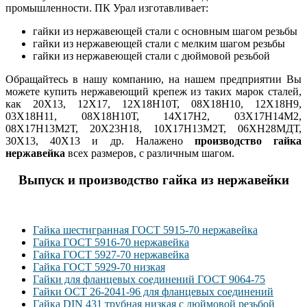
промышленности. ПК Урал изготавливает:
гайки из нержавеющей стали с основным шагом резьбы
гайки из нержавеющей стали с мелким шагом резьбы
гайки из нержавеющей стали с дюймовой резьбой
Обращайтесь в нашу компанию, на нашем предприятии Вы
можете купить нержавеющий крепеж из таких марок сталей,
как 20Х13, 12Х17, 12Х18Н10Т, 08Х18Н10, 12Х18Н9,
03Х18Н11, 08Х18Н10Т, 14Х17Н2, 03Х17Н14М2,
08Х17Н13М2Т, 20Х23Н18, 10Х17Н13М2Т, 06ХН28МДТ,
30Х13, 40Х13 и др. Налажено
производство гайка
нержавейка
всех размеров, с различным шагом.
Выпуск и производство гайка из нержавейки
Гайка шестигранная ГОСТ 5915-70 нержавейка
Гайка ГОСТ 5916-70 нержавейка
Гайка ГОСТ 5927-70 нержавейка
Гайка ГОСТ 5929-70 низкая
Гайки для фланцевых соединений ГОСТ 9064-75
Гайки ОСТ 26-2041-96 для фланцевых соединений
Гайка DIN 431 трубная низкая с дюймовой резьбой