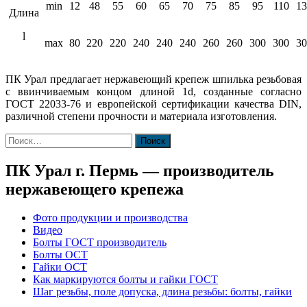
min
12
48
55
60
65
70
75
85
95
110
13
Длина
l
max
80
220
220
240
240
240
260
260
300
300
30
ПК Урал предлагает нержавеющий крепеж шпилька резьбовая
с ввинчиваемым концом длиной 1d, созданные согласно
ГОСТ 22033-76 и европейской сертификации качества DIN,
различной степени прочности и материала изготовления.
Найти:
ПК Урал г. Пермь — производитель
нержавеющего крепежа
Фото продукции и производства
Видео
Болты ГОСТ производитель
Болты ОСТ
Гайки ОСТ
Как маркируются болты и гайки ГОСТ
Шаг резьбы, поле допуска, длина резьбы: болты, гайки