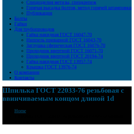
Специзделия метизы, cпецкрепеж
Горячая высадка болтов, метод горячей штамповки
Публикации
Болты
Гайки
Для трубопроводов
Гайка накидная ГОСТ 16047-70
Ниппель приварной ГОСТ 16043-70
Заглушка сферическая ГОСТ 16076-70
Проходник ввертной ГОСТ 16071-70
Проходник ввертной ГОСТ 20194-74
Гайка накидная ГОСТ 13957-74
Крышка ГОСТ 13976-74
О компании
Контакты
Шпилька ГОСТ 22033-76 резьбовая с
ввинчиваемым концом длиной 1d
Home
Шпилька ГОСТ 22033-76 резьбовая с ввинчиваемым
концом длиной 1d