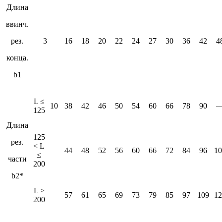
Длина
ввинч.
рез.
3
16
18
20
22
24
27
30
36
42
4
конца.
b1
L ≤
10
38
42
46
50
54
60
66
78
90
125
Длина
125
рез.
< L
44
48
52
56
60
66
72
84
96
10
≤
части
200
b2*
L >
57
61
65
69
73
79
85
97
109
12
200