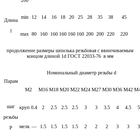
200
min
12
14
16
18
20
25
28
35
38
45
Длина
l
max
80
160
160
160
160
160
200
200
220
220
продолжение размеры шпилька резьбовая с ввинчиваемым
концом длиной 1d ГОСТ 22033-76 в мм
Номинальный диаметр резьбы d
Парам
М2
М16
М18
М20
М22
М24
М27
М30
М36
М42
М
шаг
круп
0.4
2
2.5
2.5
2.5
3
3
3.5
4
4.5
5
резьбы
мелк
—
1.5
1.5
1.5
1.5
2
2
2
3
3
3
P