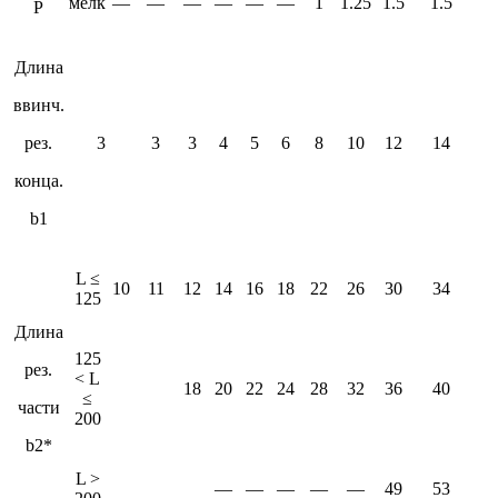
мелк
—
—
—
—
—
—
1
1.25
1.5
1.5
P
Длина
ввинч.
рез.
3
3
3
4
5
6
8
10
12
14
конца.
b1
L ≤
10
11
12
14
16
18
22
26
30
34
125
Длина
125
рез.
< L
18
20
22
24
28
32
36
40
≤
части
200
b2*
L >
—
—
—
—
—
49
53