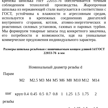
крепежа шпилька гост 22033-76 обеспечивается точным
соблюдением технологий производства. Жаропрочная
шпилька из нержавеющей стали выпускается в соответствии с
ГОСТ, устойчивы к влажности и агрессивным средам,
используется в крепежных соединениях двигателей
внутреннего сгорания, котлов, атомно-энергетических и
реактивных силовых установок, газовых и паровых турбин.
Мы формируем товарные запасы под конкретного заказчика,
его потребности и возможности, идя на уникальные
коммерческие предложения индивидуального характера.
Размеры шпилька резьбовая с ввинчиваемым концом длиной 1d ГОСТ
22033-76 в мм
Номинальный диаметр резьбы d
Парам
М2
М2.5
М3
М4
М5
М6
М8
М10
М12
М14
шаг
круп
0.4
0.45
0.5
0.7
0.8
1
1.25
1.5
1.75
2
резьбы