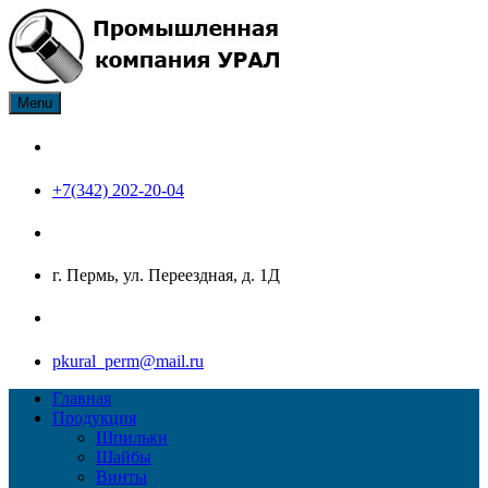
Skip
to
content
Menu
ПК Урал производитель нержавеющего крепежа: болт, гайка,
Промышленная компания
шайба, шпилька, винт
Урал
+7(342) 202-20-04
г. Пермь, ул. Переездная, д. 1Д
pkural_perm@mail.ru
Главная
Продукция
Шпильки
Шайбы
Винты