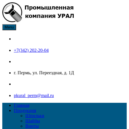
Skip
to
content
Menu
ПК Урал производитель нержавеющего крепежа: болт, гайка,
Промышленная компания
шайба, шпилька, винт
Урал
+7(342) 202-20-04
г. Пермь, ул. Переездная, д. 1Д
pkural_perm@mail.ru
Главная
Продукция
Шпильки
Шайбы
Винты