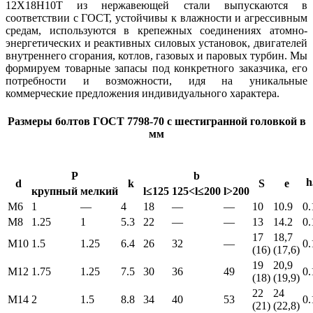
12Х18Н10Т из нержавеющей стали выпускаются в
соответствии с ГОСТ, устойчивы к влажности и агрессивным
средам, используются в крепежных соединениях атомно-
энергетических и реактивных силовых установок, двигателей
внутреннего сгорания, котлов, газовых и паровых турбин. Мы
формируем товарные запасы под конкретного заказчика, его
потребности и возможности, идя на уникальные
коммерческие предложения индивидуального характера.
Размеры болтов ГОСТ 7798-70 с шестигранной головкой в
мм
P
b
h
d
k
S
е
крупный
мелкий
l≤125
125<l≤200
l>200
М6
1
—
4
18
—
—
10
10.9
0.
М8
1.25
1
5.3
22
—
—
13
14.2
0.
17
18,7
М10
1.5
1.25
6.4
26
32
—
0.
(16)
(17,6)
19
20,9
М12
1.75
1.25
7.5
30
36
49
0.
(18)
(19,9)
22
24
М14
2
1.5
8.8
34
40
53
0.
(21)
(22,8)