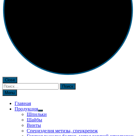
Close
Найти:
Menu
Главная
Продукция
Шпильки
Шайбы
Винты
Специзделия метизы, cпецкрепеж