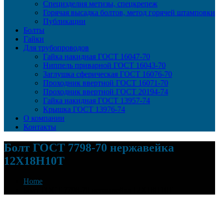
Специзделия метизы, cпецкрепеж
Горячая высадка болтов, метод горячей штамповки
Публикации
Болты
Гайки
Для трубопроводов
Гайка накидная ГОСТ 16047-70
Ниппель приварной ГОСТ 16043-70
Заглушка сферическая ГОСТ 16076-70
Проходник ввертной ГОСТ 16071-70
Проходник ввертной ГОСТ 20194-74
Гайка накидная ГОСТ 13957-74
Крышка ГОСТ 13976-74
О компании
Контакты
Болт ГОСТ 7798-70 нержавейка
12Х18Н10Т
Home
Болт ГОСТ 7798-70 нержавейка 12Х18Н10Т