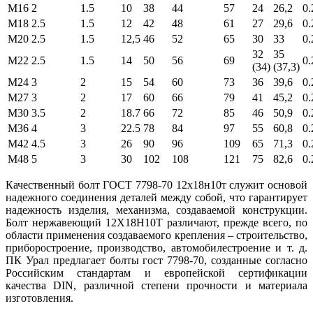
М16
2
1.5
10
38
44
57
24
26,2
0.
М18
2.5
1.5
12
42
48
61
27
29,6
0.
М20
2.5
1.5
12,5
46
52
65
30
33
0.
32
35
М22
2.5
1.5
14
50
56
69
0.
(34)
(37,3)
М24
3
2
15
54
60
73
36
39,6
0.
М27
3
2
17
60
66
79
41
45,2
0.
М30
3.5
2
18.7
66
72
85
46
50,9
0.
М36
4
3
22.5
78
84
97
55
60,8
0.
М42
4.5
3
26
90
96
109
65
71,3
0.
М48
5
3
30
102
108
121
75
82,6
0.
Качественный болт ГОСТ 7798-70 12х18н10т служит основой
надежного соединения деталей между собой, что гарантирует
надежность изделия, механизма, создаваемой конструкции.
Болт нержавеющий 12Х18Н10Т различают, прежде всего, по
области применения создаваемого крепления – строительство,
приборостроение, производство, автомобилестроение и т. д.
ПК Урал предлагает болты гост 7798-70, созданные согласно
Российским стандартам и европейской сертификации
качества DIN, различной степени прочности и материала
изготовления.