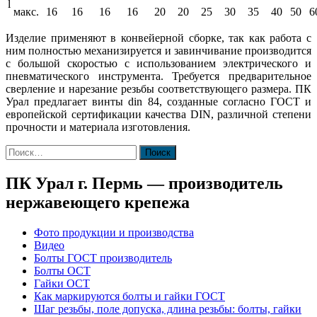
l
макс.
16
16
16
16
20
20
25
30
35
40
50
6
Изделие применяют в конвейерной сборке, так как работа с
ним полностью механизируется и завинчивание производится
с большой скоростью с использованием электрического и
пневматического инструмента. Требуется предварительное
сверление и нарезание резьбы соответствующего размера. ПК
Урал предлагает винты din 84, созданные согласно ГОСТ и
европейской сертификации качества DIN, различной степени
прочности и материала изготовления.
Найти:
ПК Урал г. Пермь — производитель
нержавеющего крепежа
Фото продукции и производства
Видео
Болты ГОСТ производитель
Болты ОСТ
Гайки ОСТ
Как маркируются болты и гайки ГОСТ
Шаг резьбы, поле допуска, длина резьбы: болты, гайки