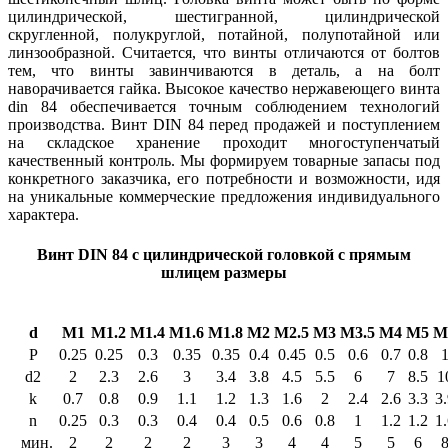
цилиндрической, шестигранной, цилиндрической
скругленной, полукруглой, потайной, полупотайной или
линзообразной. Считается, что винты отличаются от болтов
тем, что винты завинчиваются в деталь, а на болт
наворачивается гайка. Высокое качество нержавеющего винта
din 84 обеспечивается точным соблюдением технологий
производства. Винт DIN 84 перед продажей и поступлением
на складское хранение проходит многоступенчатый
качественный контроль. Мы формируем товарные запасы под
конкретного заказчика, его потребности и возможности, идя
на уникальные коммерческие предложения индивидуального
характера.
Винт DIN 84 с цилиндрической головкой с прямым
шлицем размеры
d
M1
M1.2
M1.4
M1.6
M1.8
M2
M2.5
M3
M3.5
M4
M5
M
P
0.25
0.25
0.3
0.35
0.35
0.4
0.45
0.5
0.6
0.7
0.8
d2
2
2.3
2.6
3
3.4
3.8
4.5
5.5
6
7
8.5
1
k
0.7
0.8
0.9
1.1
1.2
1.3
1.6
2
2.4
2.6
3.3
3.
n
0.25
0.3
0.3
0.4
0.4
0.5
0.6
0.8
1
1.2
1.2
1.
мин.
2
2
2
2
3
3
4
4
5
5
6