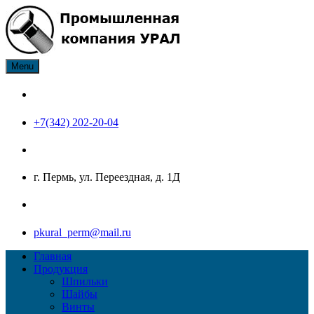
Skip
to
content
Menu
ПК Урал производитель нержавеющего крепежа: болт, гайка,
Промышленная компания
шайба, шпилька, винт
Урал
+7(342) 202-20-04
г. Пермь, ул. Переездная, д. 1Д
pkural_perm@mail.ru
Главная
Продукция
Шпильки
Шайбы
Винты