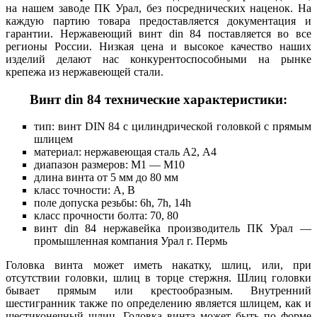
на нашем заводе ПК Урал, без посреднических наценок. На
каждую партию товара предоставляется документация и
гарантии. Нержавеющий винт din 84 поставляется во все
регионы России. Низкая цена и высокое качество наших
изделий делают нас конкурентоспособными на рынке
крепежа из нержавеющей стали.
Винт din 84 технические характеристики:
тип: винт DIN 84 с цилиндрической головкой с прямым
шлицем
материал: нержавеющая сталь А2, А4
диапазон размеров: М1 — М10
длина винта от 5 мм до 80 мм
класс точности: А, В
поле допуска резьбы: 6h, 7h, 14h
класс прочности болта: 70, 80
винт din 84 нержавейка производитель ПК Урал —
промышленная компания Урал г. Пермь
Головка винта может иметь накатку, шлиц, или, при
отсутствии головки, шлиц в торце стержня. Шлиц головки
бывает прямым или крестообразным. Внутренний
шестигранник также по определению является шлицем, как и
шестиконечный шлиц. Головка винта может быть по форме