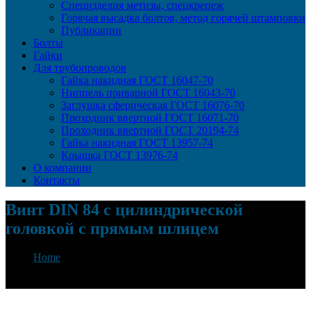
Специзделия метизы, cпецкрепеж
Горячая высадка болтов, метод горячей штамповки
Публикации
Болты
Гайки
Для трубопроводов
Гайка накидная ГОСТ 16047-70
Ниппель приварной ГОСТ 16043-70
Заглушка сферическая ГОСТ 16076-70
Проходник ввертной ГОСТ 16071-70
Проходник ввертной ГОСТ 20194-74
Гайка накидная ГОСТ 13957-74
Крышка ГОСТ 13976-74
О компании
Контакты
Винт DIN 84 с цилиндрической
головкой с прямым шлицем
Home
Винт DIN 84 с цилиндрической головкой с прямым
шлицем