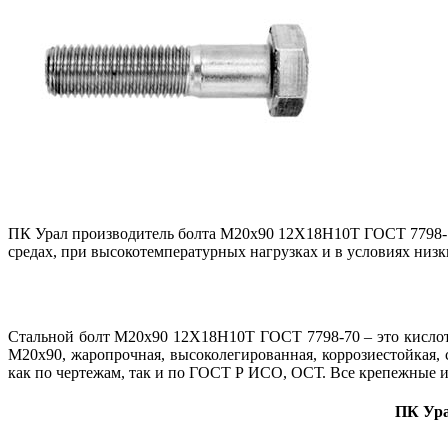
ПК Урал производитель болта М20х90 12Х18Н10Т ГОСТ 7798-70
средах, при высокотемпературных нагрузках и в условиях низ
Стальной болт М20х90 12Х18Н10Т ГОСТ 7798-70 – это кислото
М20х90, жаропрочная, высоколегированная, коррозиестойкая,
как по чертежам, так и по ГОСТ Р ИСО, ОСТ. Все крепежные и
ПК Ура