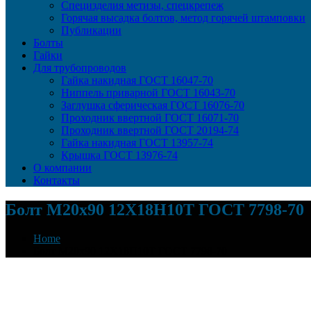
Специзделия метизы, cпецкрепеж
Горячая высадка болтов, метод горячей штамповки
Публикации
Болты
Гайки
Для трубопроводов
Гайка накидная ГОСТ 16047-70
Ниппель приварной ГОСТ 16043-70
Заглушка сферическая ГОСТ 16076-70
Проходник ввертной ГОСТ 16071-70
Проходник ввертной ГОСТ 20194-74
Гайка накидная ГОСТ 13957-74
Крышка ГОСТ 13976-74
О компании
Контакты
Болт М20х90 12Х18Н10Т ГОСТ 7798-70
Home
Болт М20х90 12Х18Н10Т ГОСТ 7798-70