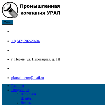
Skip
to
content
Menu
ПК Урал производитель нержавеющего крепежа: болт, гайка, ш
Промышленная компания Ур
+7(342) 202-20-04
г. Пермь, ул. Переездная, д. 1Д
pkural_perm@mail.ru
Главная
Продукция
Шпильки
Шайбы
Винты