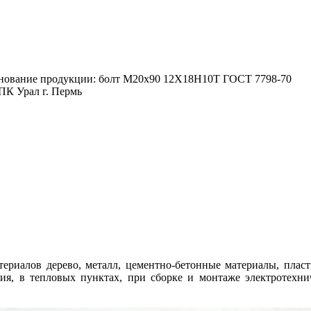
нование продукции: болт М20х90 12Х18Н10Т ГОСТ 7798-70
К Урал г. Пермь
териалов дерево, металл, цементно-бетонные материалы, плас
ния, в тепловых пунктах, при сборке и монтаже электротехни