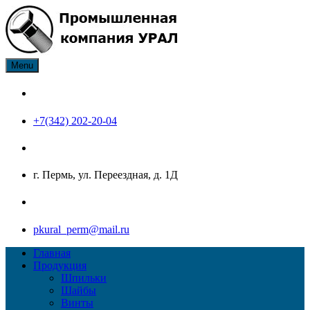
Skip
to
content
Menu
ПК Урал производитель нержавеющего крепежа: болт, гайка,
Промышленная компания
шайба, шпилька, винт
Урал
+7(342) 202-20-04
г. Пермь, ул. Переездная, д. 1Д
pkural_perm@mail.ru
Главная
Продукция
Шпильки
Шайбы
Винты