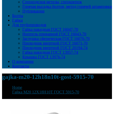
Специзделия метизы, cпецкрепеж
Горячая высадка болтов, метод горячей штамповки
Публикации
Болты
Гайки
Для трубопроводов
Гайка накидная ГОСТ 16047-70
Ниппель приварной ГОСТ 16043-70
Заглушка сферическая ГОСТ 16076-70
Проходник ввертной ГОСТ 16071-70
Проходник ввертной ГОСТ 20194-74
Гайка накидная ГОСТ 13957-74
Крышка ГОСТ 13976-74
О компании
Контакты
gajka-m20-12h18n10t-gost-5915-70
Home
Гайка М20 12Х18Н10Т ГОСТ 5915-70
gajka-m20-12h18n10t-gost-5915-70