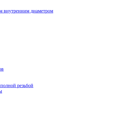
ым внутренним диаметром
ов
 полной резьбой
ы