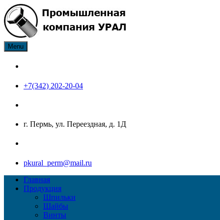
Skip
to
content
Menu
ПК Урал производитель нержавеющего крепежа: болт, гайка, ш
Промышленная компания Ур
+7(342) 202-20-04
г. Пермь, ул. Переездная, д. 1Д
pkural_perm@mail.ru
Главная
Продукция
Шпильки
Шайбы
Винты