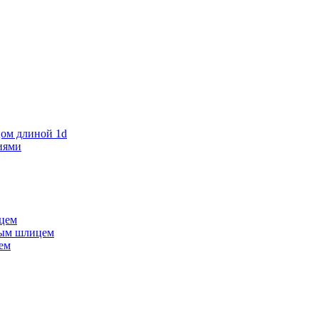
ом длиной 1d
иями
ицем
мым шлицем
ем