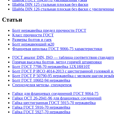
Шайба DIN 125 стальная плоская без фаски
Шайба DIN 126 стальная плоская без фаски с увеличенн
Статьи
Болт нержавейка предел прочности ГОСТ
Класс прочности ГОСТ
Размеры болтов и гаек
Болт нержавеющий м20
Фланцевая шпилька ГОСТ 9066-75 характеристики
ГОСТ аналог DIN, ISO — таблица соответствия стандарт
Горячая высадка болтов, метод горячей штамповки
Болт ГОСТ 7798-70 нержавейка 12Х18Н10Т
Болт ГОСТ Р ИСО 4014-2013 с шестигранной головкой и
Болт ГОСТ Р 50790-95 нержавейка с мелким шагом резьб
Болт ГОСТ 10602-94 нержавейка
Специзделия метизы, cпецкрепеж
Гайки для фланцевых соединений ГОСТ 9064-75
Гайки ОСТ 26-2041-96 для фланцевых соединений
Гайка шестигранная ГОСТ 5915-70 нержавейка
Гайка ГОСТ 5916-70 нержавейка
Гайка ГОСТ 5927-70 нержавейка