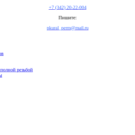
+7 (342) 20-22-004
Пишите:
pkural_perm@mail.ru
ов
 полной резьбой
ы