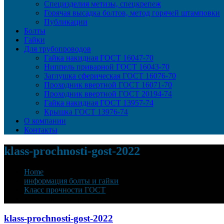
Специзделия метизы, cпецкрепеж
Горячая высадка болтов, метод горячей штамповки
Публикации
Болты
Гайки
Для трубопроводов
Гайка накидная ГОСТ 16047-70
Ниппель приварной ГОСТ 16043-70
Заглушка сферическая ГОСТ 16076-70
Проходник ввертной ГОСТ 16071-70
Проходник ввертной ГОСТ 20194-74
Гайка накидная ГОСТ 13957-74
Крышка ГОСТ 13976-74
О компании
Контакты
klass-prochnosti-gost-2022
Home
информация болты и гайки
Класс прочности ГОСТ
klass-prochnosti-gost-2022
klass-prochnosti-gost-2022