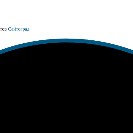
йтов
Сайтоград