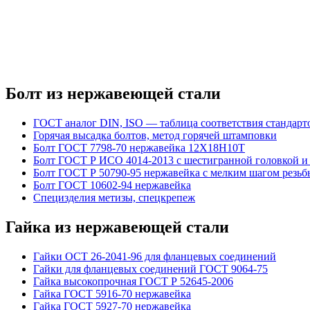
Болт из нержавеющей стали
ГОСТ аналог DIN, ISO — таблица соответствия стандарт
Горячая высадка болтов, метод горячей штамповки
Болт ГОСТ 7798-70 нержавейка 12Х18Н10Т
Болт ГОСТ Р ИСО 4014-2013 с шестигранной головкой и
Болт ГОСТ Р 50790-95 нержавейка с мелким шагом резьб
Болт ГОСТ 10602-94 нержавейка
Специзделия метизы, cпецкрепеж
Гайка из нержавеющей стали
Гайки ОСТ 26-2041-96 для фланцевых соединений
Гайки для фланцевых соединений ГОСТ 9064-75
Гайка высокопрочная ГОСТ Р 52645-2006
Гайка ГОСТ 5916-70 нержавейка
Гайка ГОСТ 5927-70 нержавейка