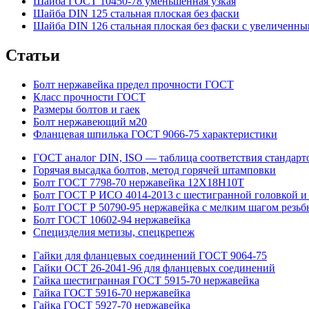
Шайба ГОСТ 10450-78 уменьшенная узкая
Шайба DIN 125 стальная плоская без фаски
Шайба DIN 126 стальная плоская без фаски с увеличенн
Статьи
Болт нержавейка предел прочности ГОСТ
Класс прочности ГОСТ
Размеры болтов и гаек
Болт нержавеющий м20
Фланцевая шпилька ГОСТ 9066-75 характеристики
ГОСТ аналог DIN, ISO — таблица соответствия стандарт
Горячая высадка болтов, метод горячей штамповки
Болт ГОСТ 7798-70 нержавейка 12Х18Н10Т
Болт ГОСТ Р ИСО 4014-2013 с шестигранной головкой и
Болт ГОСТ Р 50790-95 нержавейка с мелким шагом резьб
Болт ГОСТ 10602-94 нержавейка
Специзделия метизы, cпецкрепеж
Гайки для фланцевых соединений ГОСТ 9064-75
Гайки ОСТ 26-2041-96 для фланцевых соединений
Гайка шестигранная ГОСТ 5915-70 нержавейка
Гайка ГОСТ 5916-70 нержавейка
Гайка ГОСТ 5927-70 нержавейка