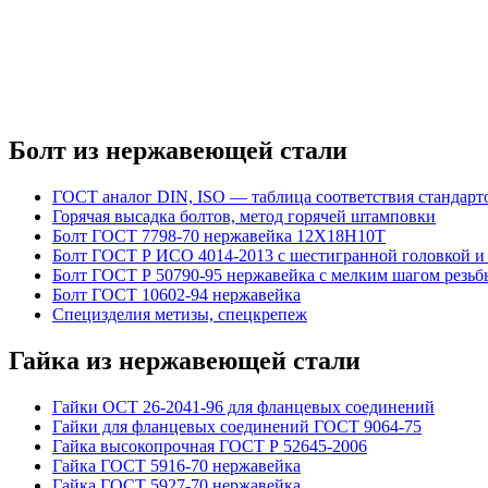
Болт из нержавеющей стали
ГОСТ аналог DIN, ISO — таблица соответствия стандарт
Горячая высадка болтов, метод горячей штамповки
Болт ГОСТ 7798-70 нержавейка 12Х18Н10Т
Болт ГОСТ Р ИСО 4014-2013 с шестигранной головкой и
Болт ГОСТ Р 50790-95 нержавейка с мелким шагом резьб
Болт ГОСТ 10602-94 нержавейка
Специзделия метизы, cпецкрепеж
Гайка из нержавеющей стали
Гайки ОСТ 26-2041-96 для фланцевых соединений
Гайки для фланцевых соединений ГОСТ 9064-75
Гайка высокопрочная ГОСТ Р 52645-2006
Гайка ГОСТ 5916-70 нержавейка
Гайка ГОСТ 5927-70 нержавейка