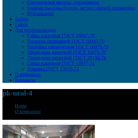
Специзделия метизы, cпецкрепеж
Горячая высадка болтов, метод горячей штамповки
Публикации
Болты
Гайки
Для трубопроводов
Гайка накидная ГОСТ 16047-70
Ниппель приварной ГОСТ 16043-70
Заглушка сферическая ГОСТ 16076-70
Проходник ввертной ГОСТ 16071-70
Проходник ввертной ГОСТ 20194-74
Гайка накидная ГОСТ 13957-74
Крышка ГОСТ 13976-74
О компании
Контакты
pk-ural-4
Home
О компании
pk-ural-4