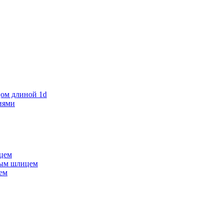
ом длиной 1d
иями
ицем
мым шлицем
ем