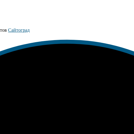
йтов
Сайтоград