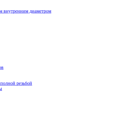
ым внутренним диаметром
ов
 полной резьбой
ы