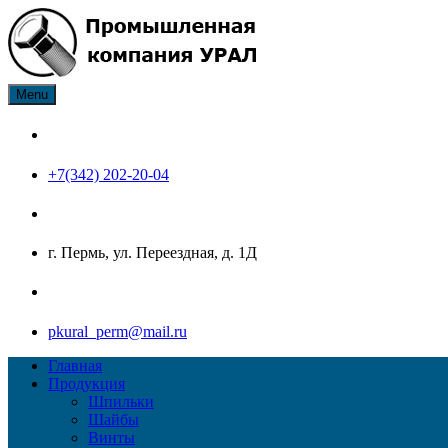
Skip
to
content
Menu
ПК Урал производитель нержавеющего крепежа: болт, гайка, ш
Промышленная компания Ур
+7(342) 202-20-04
г. Пермь, ул. Переездная, д. 1Д
pkural_perm@mail.ru
Главная
Продукция
Шпильки
Шайбы
Винты